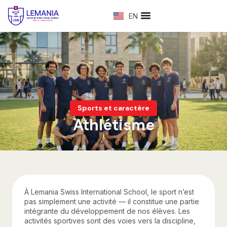
EN
Programme d’études
Anciens élèves
Sports et caractère
Athlétisme
À Lemania Swiss International School, le sport n’est
pas simplement une activité — il constitue une partie
intégrante du développement de nos élèves. Les
activités sportives sont des voies vers la discipline,