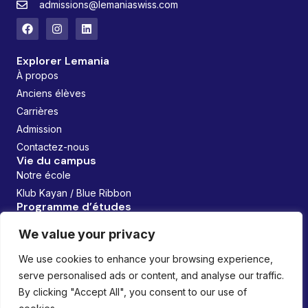
admissions@lemaniaswiss.com
Explorer Lemania
À propos
Anciens élèves
Carrières
Admission
Contactez-nous
Vie du campus
Notre école
Klub Kayan / Blue Ribbon
Programme d’études
EYE (Éducation de la Petite Enfance)
We value your privacy
Athlétisme
Futurs Fondateurs
We use cookies to enhance your browsing experience,
serve personalised ads or content, and analyse our traffic.
Géré par :
By clicking "Accept All", you consent to our use of